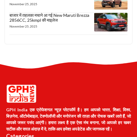
November 25, 2025
बाजार में तहलका मचाने आ गई New Maruti Brezza
2856CC, 25kmpl की माइलेज
November 25, 2025
GPH India एक प्रोफेशनल न्यूज़ प्लेटफॉर्म है। हम आपको भारत, शिक्षा, विश्व,
बिज़नेस, ऑटोमोबाइल, टेक्नोलॉजी और मनोरंजन की ताज़ा और रोचक खबरें लाते हैं, जो
आपको जरूर पसंद आएंगी। हमारा लक्ष्य है एक ऐसा मंच बनाना, जो आपको हर खबर
सटीक और सरल अंदाज़ में दे, ताकि आप हमेशा अपडेटेड और जागरूक रहें।
Categories