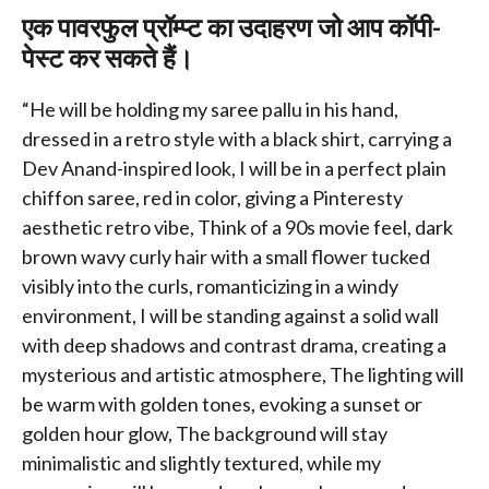
एक पावरफुल प्रॉम्प्ट का उदाहरण जो आप कॉपी-
पेस्ट कर सकते हैं।
“He will be holding my saree pallu in his hand,
dressed in a retro style with a black shirt, carrying a
Dev Anand-inspired look, I will be in a perfect plain
chiffon saree, red in color, giving a Pinteresty
aesthetic retro vibe, Think of a 90s movie feel, dark
brown wavy curly hair with a small flower tucked
visibly into the curls, romanticizing in a windy
environment, I will be standing against a solid wall
with deep shadows and contrast drama, creating a
mysterious and artistic atmosphere, The lighting will
be warm with golden tones, evoking a sunset or
golden hour glow, The background will stay
minimalistic and slightly textured, while my