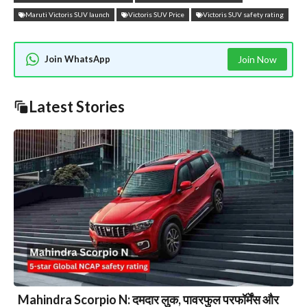
Maruti Victoris SUV launch
Victoris SUV Price
Victoris SUV safety rating
Join WhatsApp
Join Now
Latest Stories
Mahindra Scorpio N: दमदार लुक, पावरफुल परफॉर्मेंस और