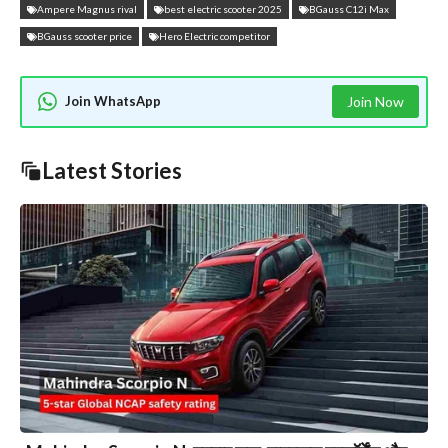
Ampere Magnus rival
best electric scooter 2025
BGauss C12i Max
BGauss scooter price
Hero Electric competitor
Join WhatsApp
Join Now
Latest Stories