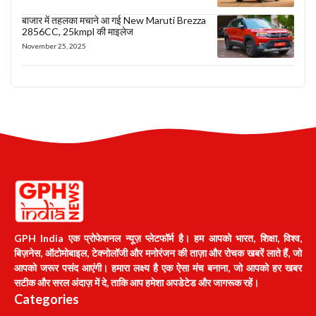
बाजार में तहलका मचाने आ गई New Maruti Brezza
2856CC, 25kmpl की माइलेज
November 25, 2025
GPH India एक प्रोफेशनल न्यूज़ प्लेटफॉर्म है। हम आपको भारत, शिक्षा, विश्व,
बिज़नेस, ऑटोमोबाइल, टेक्नोलॉजी और मनोरंजन की ताज़ा और रोचक खबरें लाते हैं, जो
आपको जरूर पसंद आएंगी। हमारा लक्ष्य है एक ऐसा मंच बनाना, जो आपको हर खबर
सटीक और सरल अंदाज़ में दे, ताकि आप हमेशा अपडेटेड और जागरूक रहें।
Categories