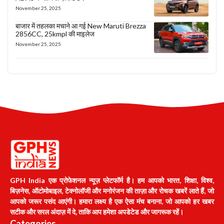
November 25, 2025
बाजार में तहलका मचाने आ गई New Maruti Brezza
2856CC, 25kmpl की माइलेज
November 25, 2025
GPH India एक प्रोफेशनल न्यूज़ प्लेटफॉर्म है। हम आपको भारत, शिक्षा, विश्व,
बिज़नेस, ऑटोमोबाइल, टेक्नोलॉजी और मनोरंजन की ताज़ा और रोचक खबरें लाते हैं, जो
आपको जरूर पसंद आएंगी। हमारा लक्ष्य है एक ऐसा मंच बनाना, जो आपको हर खबर
सटीक और सरल अंदाज़ में दे, ताकि आप हमेशा अपडेटेड और जागरूक रहें।
Categories