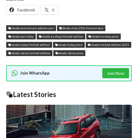
Facebook
X
skoda anniversary edition cars
Skoda Auto 25th Anniversary
skoda cars india
skoda kushaq limited edition
skoda kushaq price
skoda kylaq limited edition
skoda kylaq price
skoda limited edition 2025
skoda slavia limited edition
skoda slavia price
Join WhatsApp
Join Now
Latest Stories