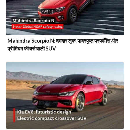
Mahindra Scorpio N: दमदार लुक, पावरफुल परफॉर्मेंस और
प्रीमियम फीचर्स वाली SUV